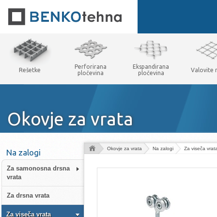
Perforirana
Ekspandirana
Rešetke
Valovite
pločevina
pločevina
Okovje za vrata
Okovje za vrata
Na zalogi
Za viseča vrat
Na zalogi
Za samonosna drsna
vrata
Za drsna vrata
Za viseča vrata