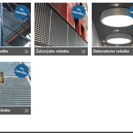
šetke
Žaluzijske rešetke
Dekorativne rešetke
ešetke