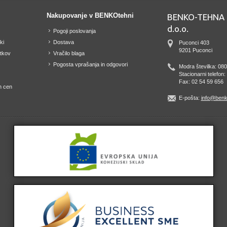
Nakupovanje v BENKOtehni
BENKO-TEHNA 
d.o.o.
Pogoji poslovanja
ki
Dostava
Puconci 403
9201 Puconci
tkov
Vračilo blaga
Pogosta vprašanja in odgovori
Modra številka: 080
Stacionarni telefon
Fax: 02 54 59 656
h cen
E-pošta:
info@benk