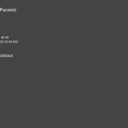
Puconci
 48 40
: 02 54 59 650
otehna.si