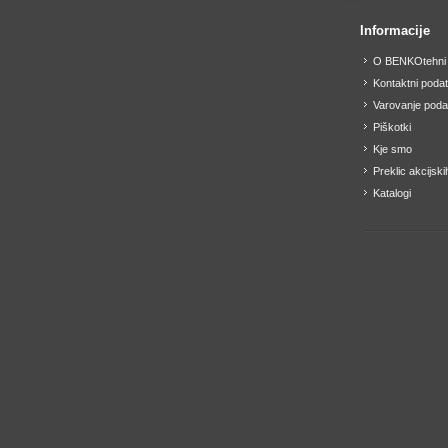
Informacije
O BENKOtehni
Kontaktni podat
Varovanje poda
Piškotki
Kje smo
Preklic akcijski
Katalogi