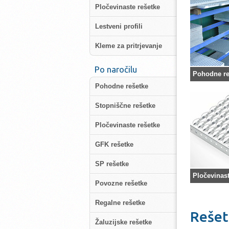
Pločevinaste rešetke
Lestveni profili
Kleme za pritrjevanje
Po naročilu
Pohodne re
Pohodne rešetke
Stopniščne rešetke
Pločevinaste rešetke
GFK rešetke
SP rešetke
Pločevinast
Povozne rešetke
Regalne rešetke
Rešet
Žaluzijske rešetke