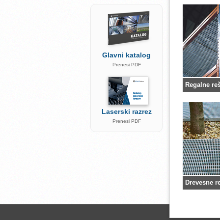
Glavni katalog
Prenesi PDF
Regalne re
Laserski razrez
Prenesi PDF
Drevesne r