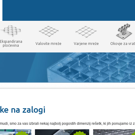
Ekspandirana
Valovite mreže
Varjene mreže
Okovje za vra
pločevina
ke na zalogi
udi, smo za vas izbrali nekaj najbolj pogostih dimenzij rešetk, ki jih ponujamo iz 