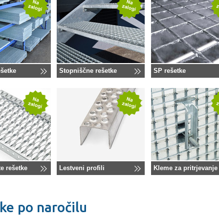
šetke
Stopniščne rešetke
SP rešetke
e rešetke
Lestveni profili
Kleme za pritrjevanje
ke po naročilu