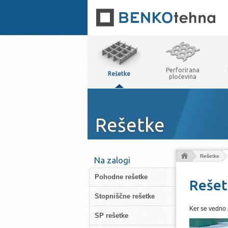
Perforirana
Rešetke
pločevina
Rešetke
Rešetke
Na zalogi
Pohodne rešetke
Rešet
Stopniščne rešetke
Ker se vedno m
SP rešetke