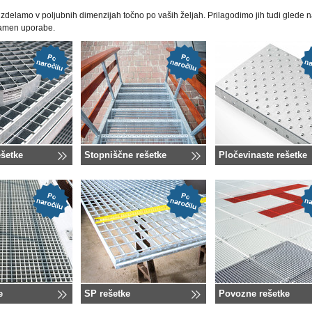
zdelamo v poljubnih dimenzijah točno po vaših željah. Prilagodimo jih tudi glede 
namen uporabe.
šetke
Stopniščne rešetke
Pločevinaste rešetke
e
SP rešetke
Povozne rešetke