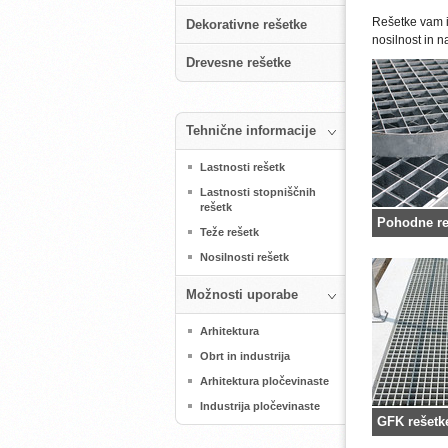
Rešetke vam i
Dekorativne rešetke
nosilnost in 
Drevesne rešetke
Tehnične informacije
Lastnosti rešetk
Lastnosti stopniščnih
rešetk
Pohodne re
Teže rešetk
Nosilnosti rešetk
Možnosti uporabe
Arhitektura
Obrt in industrija
Arhitektura pločevinaste
Industrija pločevinaste
GFK rešetk