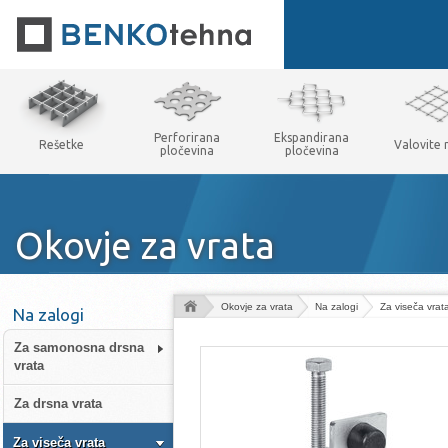
Perforirana
Ekspandirana
Rešetke
Valovite
pločevina
pločevina
Okovje za vrata
Okovje za vrata
Na zalogi
Za viseča vrat
Na zalogi
Za samonosna drsna
vrata
Za drsna vrata
Za viseča vrata