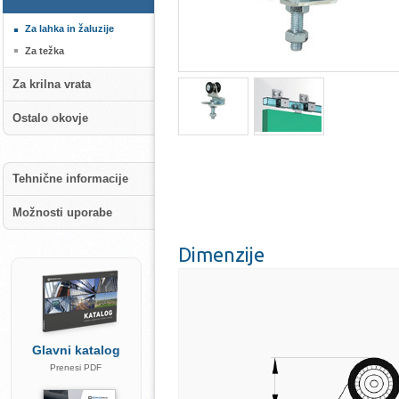
Za lahka in žaluzije
Za težka
Za krilna vrata
Ostalo okovje
Tehnične informacije
Možnosti uporabe
Dimenzije
Glavni katalog
Prenesi PDF