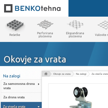
Perforirana
Ekspandirana
Rešetke
Valovite
pločevina
pločevina
Okovje za vrata
Okovje za vrata
Na zalogi
Za viseča vrat
Na zalogi
Za samonosna drsna
vrata
Za drsna vrata
Za viseča vrata