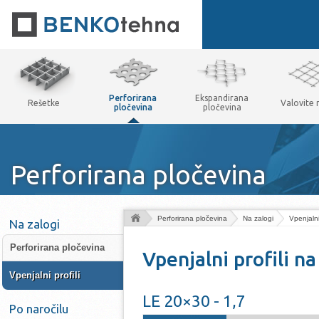
Perforirana
Ekspandirana
Rešetke
Valovite
pločevina
pločevina
Perforirana pločevina
Perforirana pločevina
Na zalogi
Vpenjalni 
Na zalogi
Perforirana pločevina
Vpenjalni profili na
Vpenjalni profili
LE 20×30 - 1,7
Po naročilu