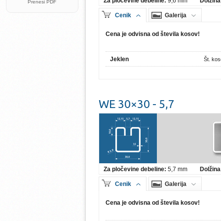
Za pločevine debeline:
9,6 mm
Dolžina
Prenesi PDF
Cenik
Galerija
Cena je odvisna od števila kosov!
Jeklen
Št. ko
WE 30×30 - 5,7
Za pločevine debeline:
5,7 mm
Dolžina
Cenik
Galerija
Cena je odvisna od števila kosov!