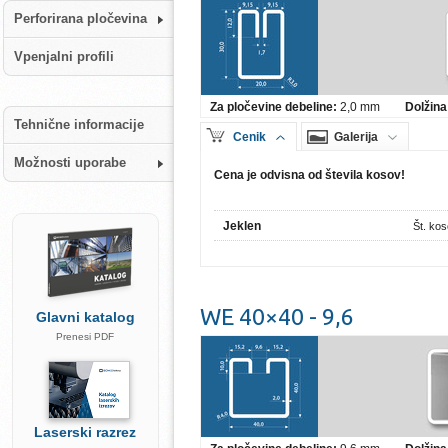
Perforirana pločevina
Vpenjalni profili
Za pločevine debeline:
2,0 mm
Dolžina
Tehnične informacije
Cenik
Galerija
Možnosti uporabe
Cena je odvisna od števila kosov!
Jeklen
Št. ko
WE 40×40 - 9,6
Glavni katalog
Prenesi PDF
Laserski razrez