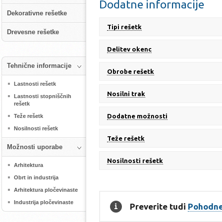
Dodatne informacije
Dekorativne rešetke
Tipi rešetk
Drevesne rešetke
Delitev okenc
Tehnične informacije
Obrobe rešetk
Lastnosti rešetk
Nosilni trak
Lastnosti stopniščnih
rešetk
Dodatne možnosti
Teže rešetk
Nosilnosti rešetk
Teže rešetk
Možnosti uporabe
Nosilnosti rešetk
Arhitektura
Obrt in industrija
Arhitektura pločevinaste
Industrija pločevinaste
Preverite tudi
Pohodne 