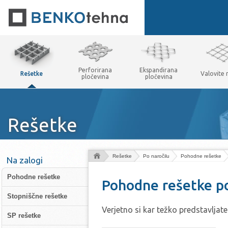
Perforirana
Ekspandirana
Rešetke
Valovite
pločevina
pločevina
Rešetke
Rešetke
Po naročilu
Pohodne rešetke
Na zalogi
Pohodne rešetke
Pohodne rešetke po
Stopniščne rešetke
Verjetno si kar težko predstavljate
SP rešetke